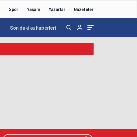
i
Spor
Yaşam
Yazarlar
Gazeteler
16:09
Son dakika
/
haberleri