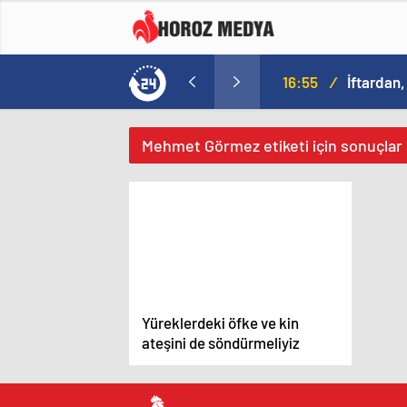
16:55
/
İftardan,
Mehmet Görmez etiketi için sonuçlar
Yüreklerdeki öfke ve kin
ateşini de söndürmeliyiz