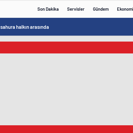
Son Dakika
Servisler
Gündem
Ekonom
 sahura halkın arasında