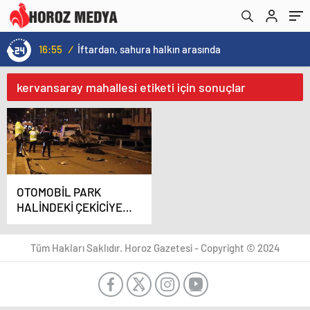
16:55
/
İftardan, sahura halkın arasında
kervansaray mahallesi etiketi için sonuçlar
OTOMOBİL PARK
HALİNDEKİ ÇEKİCİYE
ÇARPTI: 1 ÖLÜ, 1
YARALI
Tüm Hakları Saklıdır. Horoz Gazetesi - Copyright © 2024