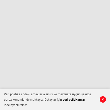
Veri politikasındaki amaçlarla sınırlı ve mevzuata uygun şekilde
çerez konumlandırmaktayız. Detaylar için
veri politikamızı
inceleyebilirsiniz.