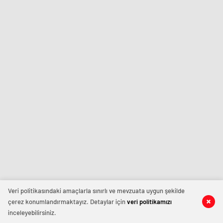
Veri politikasındaki amaçlarla sınırlı ve mevzuata uygun şekilde
çerez konumlandırmaktayız. Detaylar için
veri politikamızı
inceleyebilirsiniz.