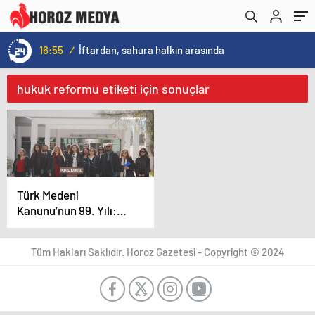
16:55
/
İftardan, sahura halkın arasında
hukuk reformu etiketi için sonuçlar
Türk Medeni
Kanunu’nun 99. Yılı:
Hukuk Devrimi ve
Kadın Hakları
Tüm Hakları Saklıdır. Horoz Gazetesi - Copyright © 2024