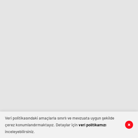
Veri politikasındaki amaçlarla sınırlı ve mevzuata uygun şekilde
çerez konumlandırmaktayız. Detaylar için
veri politikamızı
inceleyebilirsiniz.