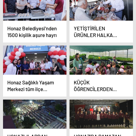
İMZALADI
Honaz Belediyesi’nden
YETİŞTİRİLEN
1500 kişilik aşure hayrı
ÜRÜNLER HALKA
ÜCRETSİZ DAĞITILDI
Honaz Sağlıklı Yaşam
KÜÇÜK
Merkezi tüm ilçe
ÖĞRENCİLERDEN
halkının hizmetine
YEREL TOHUM
açıldı
MERKEZİ’NE ZİYARET