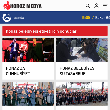
16:09
/
Bakan Göktaş, Bağımlılık ve İyileşme Konulu Kadın Forumu’nda konuştu:
honaz belediyesi etiketi için sonuçlar
HONAZ’DA
HONAZ BELEDİYESİ
CUMHURİYET
SU TASARRUF
KONSERİ COŞKUSU
APARATI DAĞITTI