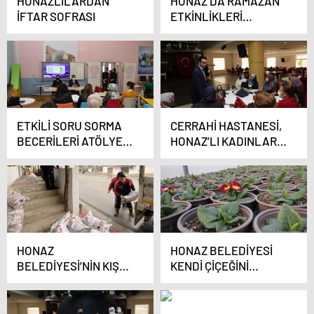
HONAZLILARDAN
HONAZ’DA RAMAZAN
İFTAR SOFRASI
ETKİNLİKLERİ
BİNLERCE KİŞİYİ
BULUŞTURUYOR
ETKİLİ SORU SORMA
CERRAHİ HASTANESİ,
BECERİLERİ ATÖLYESİ
HONAZ’LI KADINLARI
YAPILDI
BİLGİLENDİRDİ
HONAZ
HONAZ BELEDİYESİ
BELEDİYESİ’NİN KIŞ
KENDİ ÇİÇEĞİNİ
DESTEĞİ SÜRÜYOR
ÜRETİYOR