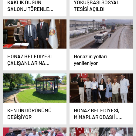
KAKLIK DÜĞÜN
YOKUŞBAŞI SOSYAL
SALONU TÖRENLE
TESİSİ AÇILDI
AÇILDI
HONAZ BELEDİYESİ
Honaz’ın yolları
ÇALIŞANLARINA
yenileniyor
PROMOSYON MORALİ
KENTİN GÖRÜNÜMÜ
HONAZ BELEDİYESİ,
DEĞİŞİYOR
MİMARLAR ODASI İLE
DAYANIŞMA
PROTOKOLÜ