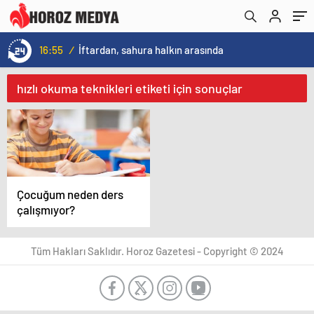
16:55
/
İftardan, sahura halkın arasında
hızlı okuma teknikleri etiketi için sonuçlar
Çocuğum neden ders
çalışmıyor?
Tüm Hakları Saklıdır. Horoz Gazetesi - Copyright © 2024