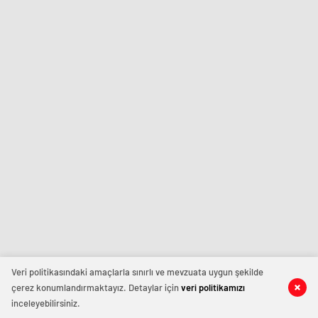
Veri politikasındaki amaçlarla sınırlı ve mevzuata uygun şekilde
çerez konumlandırmaktayız. Detaylar için
veri politikamızı
inceleyebilirsiniz.