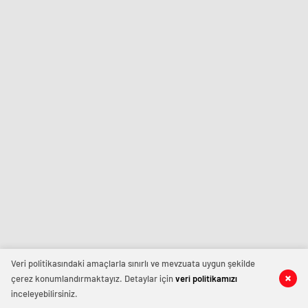
Veri politikasındaki amaçlarla sınırlı ve mevzuata uygun şekilde
çerez konumlandırmaktayız. Detaylar için
veri politikamızı
inceleyebilirsiniz.