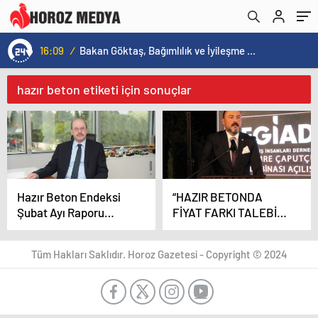
16:09
/
Bakan Göktaş, Bağımlılık ve İyileşme Konulu Kadın Forumu’nda konuştu:
hazır beton etiketi için sonuçlar
Hazır Beton Endeksi
“HAZIR BETONDA
Şubat Ayı Raporu
FİYAT FARKI TALEBİ
Açıklandı!
ETİK DEĞİL”
Tüm Hakları Saklıdır. Horoz Gazetesi - Copyright © 2024