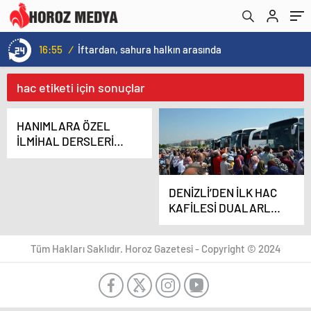
16:55
/
İftardan, sahura halkın arasında
hac etiketi için sonuçlar
HANIMLARA ÖZEL
İLMİHAL DERSLERİ
BAŞLADI
DENİZLİ’DEN İLK HAC
KAFİLESİ DUALARLA
KUTSAL
TOPRAKLARA
Tüm Hakları Saklıdır. Horoz Gazetesi - Copyright © 2024
UĞURLANDI