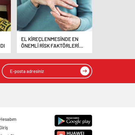
,
EL KİREÇLENMESİNDE EN
DI
ÖNEMLİ RİSK FAKTÖRLERİ
OBEZİTE VE YAŞ
Hesabım
Giriş