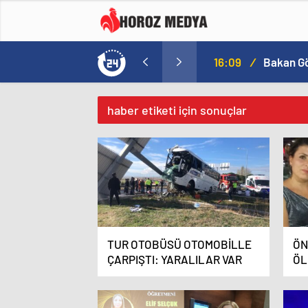
a
16:09
/
haber etiketi için sonuçlar
TUR OTOBÜSÜ OTOMOBİLLE
ÖN
ÇARPIŞTI: YARALILAR VAR
ÖL