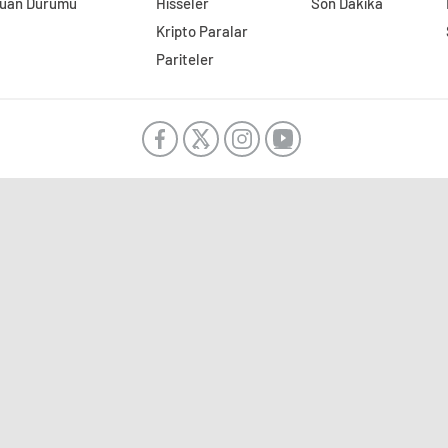
uan Durumu
Hisseler
Son Dakika
Kripto Paralar
Pariteler