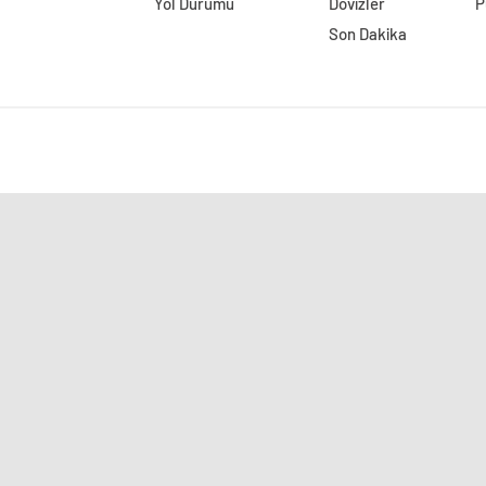
Yol Durumu
Dövizler
P
Son Dakika