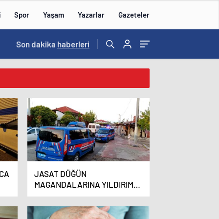
i
Spor
Yaşam
Yazarlar
Gazeteler
15:59
Son dakika
/
haberleri
NCA
JASAT DÜĞÜN
MAGANDALARINA YILDIRIM
GİBİ DÜŞTÜ