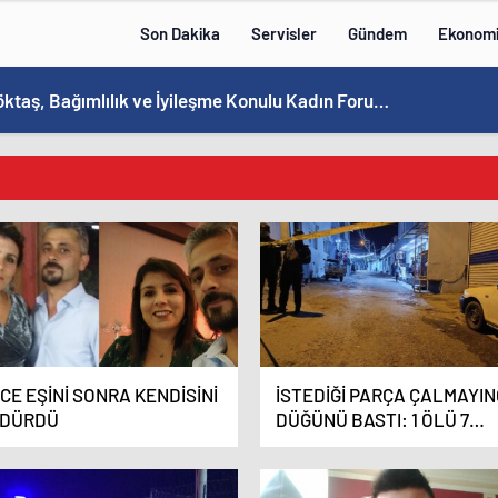
Son Dakika
Servisler
Gündem
Ekonom
Bakan Göktaş, Bağımlılık ve İyileşme Konulu Kadın Forumu’nda konuştu:
CE EŞİNİ SONRA KENDİSİNİ
İSTEDİĞİ PARÇA ÇALMAYI
DÜRDÜ
DÜĞÜNÜ BASTI: 1 ÖLÜ 7
YARALI