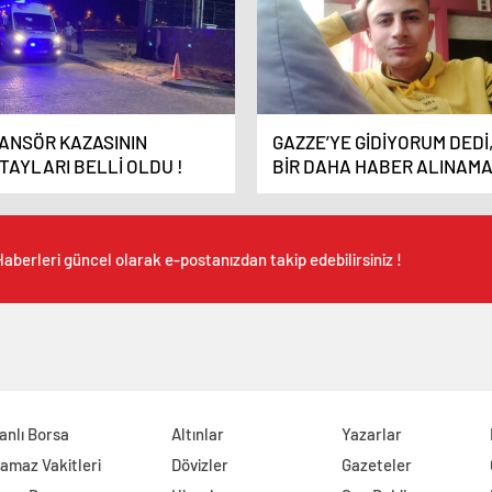
ANSÖR KAZASININ
GAZZE’YE GİDİYORUM DEDİ
TAYLARI BELLİ OLDU !
BİR DAHA HABER ALINAMA
aberleri güncel olarak e-postanızdan takip edebilirsiniz !
anlı Borsa
Altınlar
Yazarlar
amaz Vakitleri
Dövizler
Gazeteler