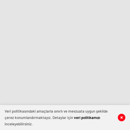
Veri politikasındaki amaçlarla sınırlı ve mevzuata uygun şekilde
çerez konumlandırmaktayız. Detaylar için
veri politikamızı
inceleyebilirsiniz.