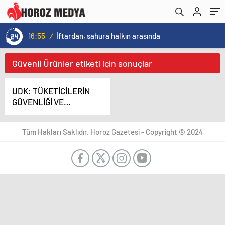
16:55
/
İftardan, sahura halkın arasında
Güvenli Ürünler etiketi için sonuçlar
UDK: TÜKETİCİLERİN
GÜVENLİĞİ VE
KALİTELİ HİZMETİN
TEMİNATI
Tüm Hakları Saklıdır. Horoz Gazetesi - Copyright © 2024