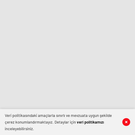
Veri politikasındaki amaçlarla sınırlı ve mevzuata uygun şekilde
çerez konumlandırmaktayız. Detaylar için
veri politikamızı
inceleyebilirsiniz.