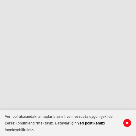
Veri politikasındaki amaçlarla sınırlı ve mevzuata uygun şekilde
çerez konumlandırmaktayız. Detaylar için
veri politikamızı
inceleyebilirsiniz.