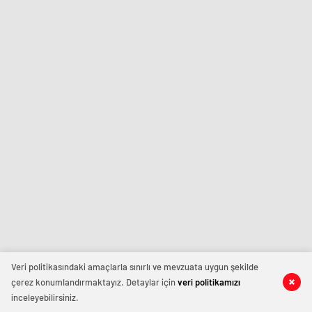
Veri politikasındaki amaçlarla sınırlı ve mevzuata uygun şekilde
çerez konumlandırmaktayız. Detaylar için
veri politikamızı
inceleyebilirsiniz.