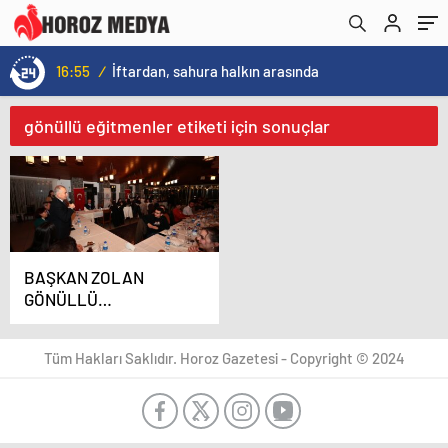
16:55
/
İftardan, sahura halkın arasında
gönüllü eğitmenler etiketi için sonuçlar
BAŞKAN ZOLAN
GÖNÜLLÜ
EĞİTMENLERİ
UNUTMADI
Tüm Hakları Saklıdır. Horoz Gazetesi - Copyright © 2024