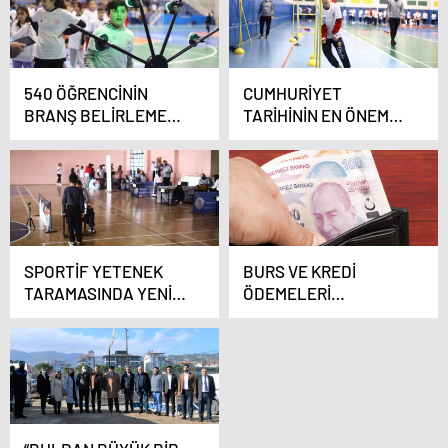
540 ÖĞRENCİNİN
CUMHURİYET
BRANŞ BELİRLEME
TARİHİNİN EN ÖNEMLİ
TESTİ ÇALIŞMALARI
SPOR ALT YAPI
SÜRÜYOR
PROJESİNİNDE
TARAMALAR
BAŞLADI
SPORTİF YETENEK
BURS VE KREDİ
TARAMASINDA YENİ
ÖDEMELERİ
DÖNEM BAŞLADI
HESAPLARA YATMAYA
BAŞLADI