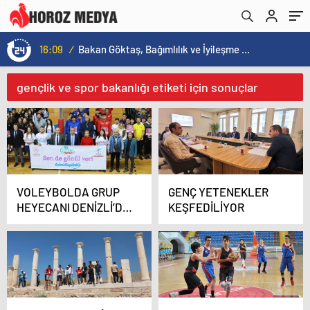
16:09
/
Bakan Göktaş, Bağımlılık ve İyileşme Konulu Kadın Forumu’nda konuştu:
gençlik ve spor bakanlığı etiketi için sonuçlar
VOLEYBOLDA GRUP
GENÇ YETENEKLER
HEYECANI DENİZLİ’DE
KEŞFEDİLİYOR
BAŞLADI