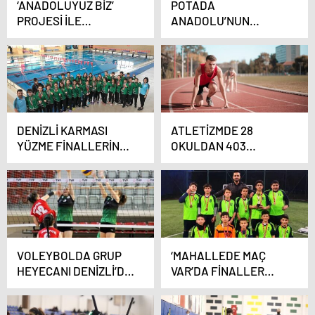
‘ANADOLUYUZ BİZ’
POTADA
PROJESİ İLE
ANADOLU’NUN
TANITILDI
YILDIZLARI
DENİZLİ’YE GELİYOR
DENİZLİ KARMASI
ATLETİZMDE 28
YÜZME FİNALLERİNE
OKULDAN 403
KALDI
SPORCU TER
DÖKECEK
VOLEYBOLDA GRUP
‘MAHALLEDE MAÇ
HEYECANI DENİZLİ’DE
VAR’DA FİNALLER
YAŞANACAK
BAŞLIYOR