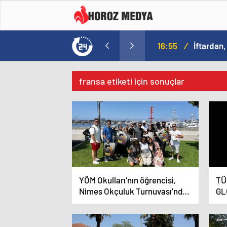
a
16:09
/
fransa etiketi için sonuçlar
YÖM Okulları’nın öğrencisi,
TÜ
Nimes Okçuluk Turnuvası’nda
GL
dünya üçüncüsü oldu