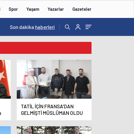
i
Spor
Yaşam
Yazarlar
Gazeteler
15:59
Son dakika
/
haberleri
TATİL İÇİN FRANSA’DAN
u
GELMİŞTİ MÜSLÜMAN OLDU