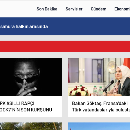
Son Dakika
Servisler
Gündem
Ekonom
Bakan Göktaş, Bağımlılık ve İyileşme Konulu Kadın Forumu’nda konuştu:
RK ASILLI RAPÇİ
Bakan Göktaş, Fransa’daki
OCK7”NİN SON KURŞUNU
Türk vatandaşlarıyla buluşt