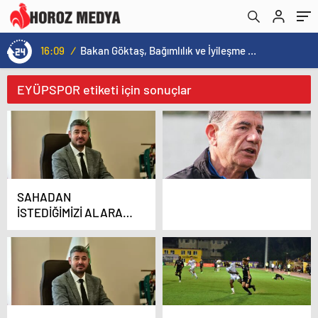
16:09
/
Bakan Göktaş, Bağımlılık ve İyileşme Konulu Kadın Forumu’nda konuştu:
EYÜPSPOR etiketi için sonuçlar
SAHADAN
İSTEDİĞİMİZİ ALARAK
AYRILACAĞIZ