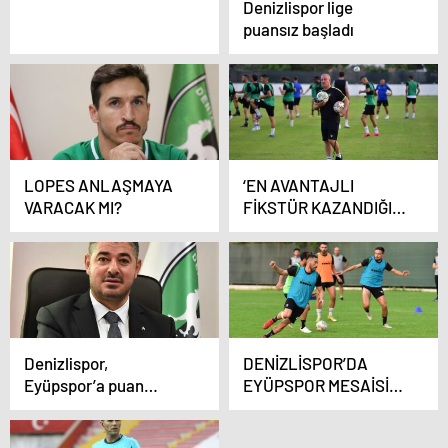
Denizlispor lige
puansız başladı
LOPES ANLAŞMAYA
‘EN AVANTAJLI
VARACAK MI?
FİKSTÜR KAZANDIĞIN
FİKSTÜRDÜR’
Denizlispor,
DENİZLİSPOR’DA
Eyüpspor’a puan
EYÜPSPOR MESAİSİ
hedefiyle hazırlanıyor
SÜRÜYOR