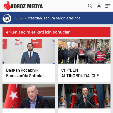
16:55
/
İftardan, sahura halkın arasında
erken seçim etiketi için sonuçlar
Başkan Kocabıyık
CHP’DEN
Ramazan’da Sofralar
ALTINORDU’DA İÇLERİ
Eksildi, Geçim Sıkıntısı
ISITAN HAREKET
Büyüdü!