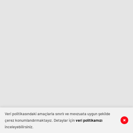
Veri politikasındaki amaçlarla sınırlı ve mevzuata uygun şekilde
çerez konumlandırmaktayız. Detaylar için
veri politikamızı
inceleyebilirsiniz.