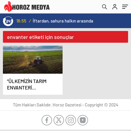
16:55
/
İftardan, sahura halkın arasında
envanter etiketi için sonuçlar
“ÜLKEMİZİN TARIM
ENVANTERİ
HAZIRLANMALIDIR”
Tüm Hakları Saklıdır. Horoz Gazetesi - Copyright © 2024