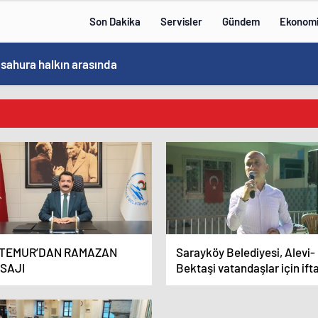
Son Dakika
Servisler
Gündem
Ekonom
 sahura halkın arasında
TEMUR’DAN RAMAZAN
Sarayköy Belediyesi, Alevi-
SAJI
Bektaşi vatandaşlar için ift
sofrası kurdu