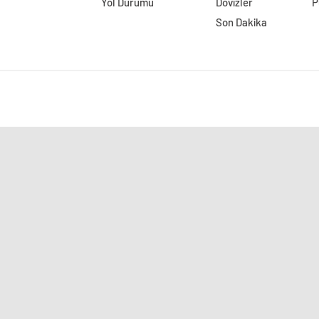
Yol Durumu
Dövizler
P
Son Dakika