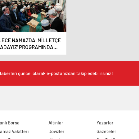
İLECE NAMAZDA, MİLLETÇE
ADAYIZ’ PROGRAMINDA
LUŞTULAR
aberleri güncel olarak e-postanızdan takip edebilirsiniz !
anlı Borsa
Altınlar
Yazarlar
amaz Vakitleri
Dövizler
Gazeteler