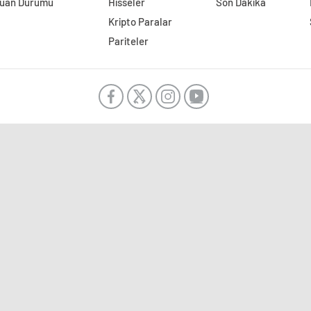
uan Durumu
Hisseler
Son Dakika
Kripto Paralar
Pariteler