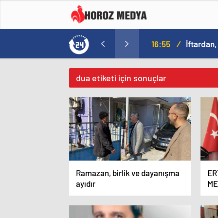
16:55
/
İftardan,
dua etiketi için sonuçlar
Ramazan, birlik ve dayanışma
ER
ayıdır
ME