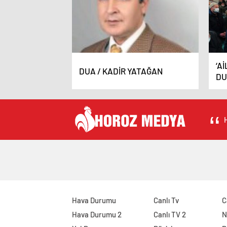
‘A
DUA / KADİR YATAĞAN
DU
BU
H
Hava Durumu
Canlı Tv
C
Hava Durumu 2
Canlı TV 2
N