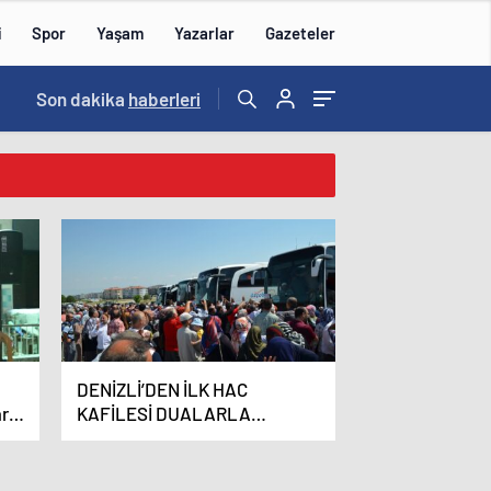
i
Spor
Yaşam
Yazarlar
Gazeteler
16:09
Son dakika
/
haberleri
DENİZLİ’DEN İLK HAC
ar
KAFİLESİ DUALARLA
KUTSAL TOPRAKLARA
UĞURLANDI