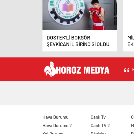
DOSTEK’Lİ BOKSÖR
Mİ
ŞEVKİCAN İL BİRİNCİSİ OLDU
EK
H
Hava Durumu
Canlı Tv
C
Hava Durumu 2
Canlı TV 2
N
Yol Durumu
Dövizler
P