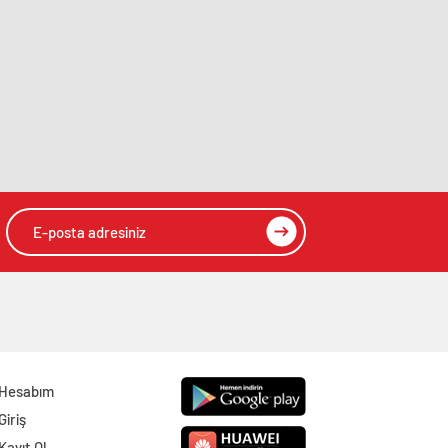
Hesabım
Giriş
Kayıt Ol