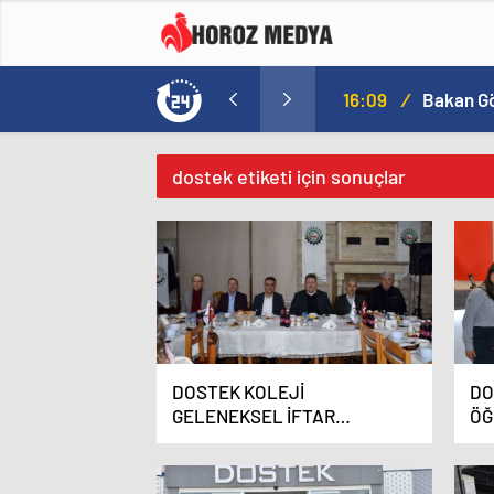
a
16:09
/
dostek etiketi için sonuçlar
DOSTEK KOLEJİ
DO
GELENEKSEL İFTAR
ÖĞ
BULUŞMASI YAPILDI
SE