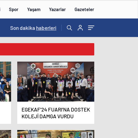
i
Spor
Yaşam
Yazarlar
Gazeteler
15:59
Son dakika
/
haberleri
EGEKAF’24 FUARI’NA DOSTEK
KOLEJİ DAMGA VURDU