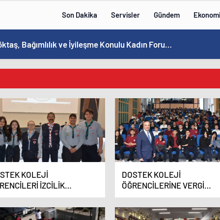
Son Dakika
Servisler
Gündem
Ekonom
Bakan Göktaş, Bağımlılık ve İyileşme Konulu Kadın Forumu’nda konuştu:
STEK KOLEJİ
DOSTEK KOLEJİ
RENCİLERİ İZCİLİK
ÖĞRENCİLERİNE VERGİ
MİNERİNDE BULUŞTU
BİLİNCİ ANLATILDI