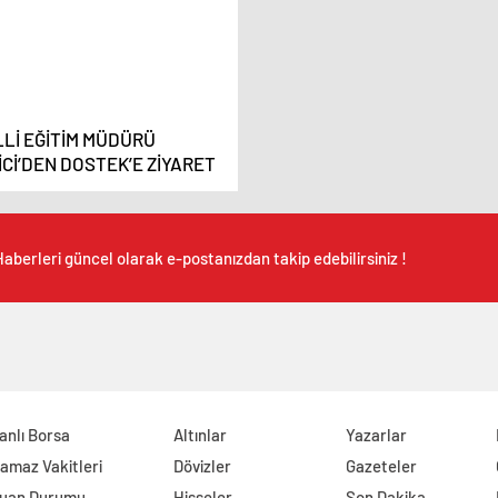
LLİ EĞİTİM MÜDÜRÜ
İCİ’DEN DOSTEK’E ZİYARET
aberleri güncel olarak e-postanızdan takip edebilirsiniz !
anlı Borsa
Altınlar
Yazarlar
amaz Vakitleri
Dövizler
Gazeteler
uan Durumu
Hisseler
Son Dakika