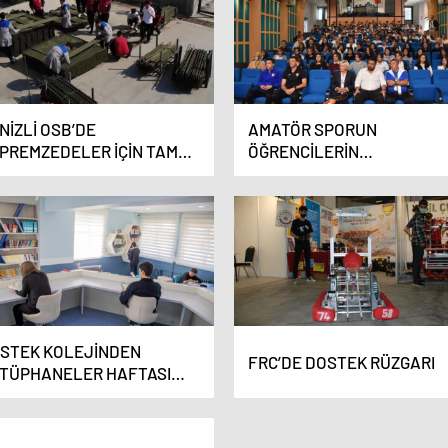
NİZLİ OSB’DE
AMATÖR SPORUN
PREMZEDELER İÇİN TAM
ÖĞRENCİLERİN
ŞEKKÜLLÜ ÇADIRLAR
GELİŞİMİNDEKİ ROLÜ
ETİLDİ
DOSTEK’TE KONUŞULDU
STEK KOLEJİNDEN
FRC’DE DOSTEK RÜZGARI
TÜPHANELER HAFTASI
SAJI