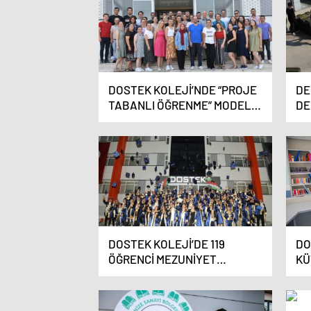
DOSTEK KOLEJİ’NDE “PROJE
DE
TABANLI ÖĞRENME” MODELİ
DE
ANLATILDI
TE
ÜR
DOSTEK KOLEJİ’DE 119
DO
ÖĞRENCİ MEZUNİYET
KÜ
HEYECANI YAŞADI
ME