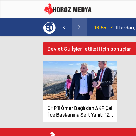
16:55
/
İftardan,
Devlet Su İşleri etiketi için sonuçlar
CHP’li Ömer Dağlı’dan AKP Çal
İlçe Başkanına Sert Yanıt: “20
Yıldır Neredeydiniz?”