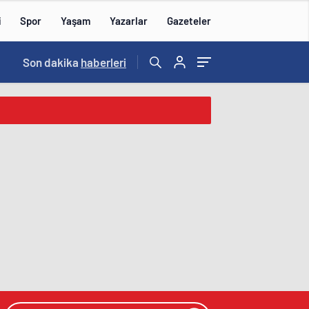
i
Spor
Yaşam
Yazarlar
Gazeteler
16:09
Son dakika
/
haberleri