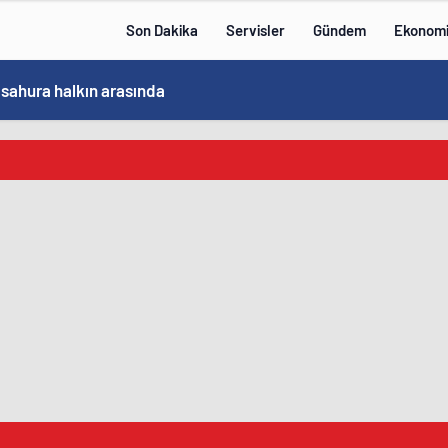
Son Dakika
Servisler
Gündem
Ekonom
 sahura halkın arasında