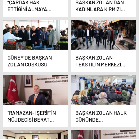
“ÇARDAK HAK
BAŞKAN ZOLAN’DAN
ETTİĞİNİ ALMAYA
KADINLARA KIRMIZI
DEVAM EDECEK”
KARANFİL
GÜNEY’DE BAŞKAN
BAŞKAN ZOLAN
ZOLAN COŞKUSU
TEKSTİLİN MERKEZİ
BULDAN’I ZİYARET
ETTİ
“RAMAZAN-I ŞERİF’İN
BAŞKAN ZOLAN HALK
MÜJDECİSİ BERAT
GÜNÜNDE
KANDİLİMİZ MÜBAREK
HEMŞEHRİLERİYLE
OLSUN”
BULUŞTU