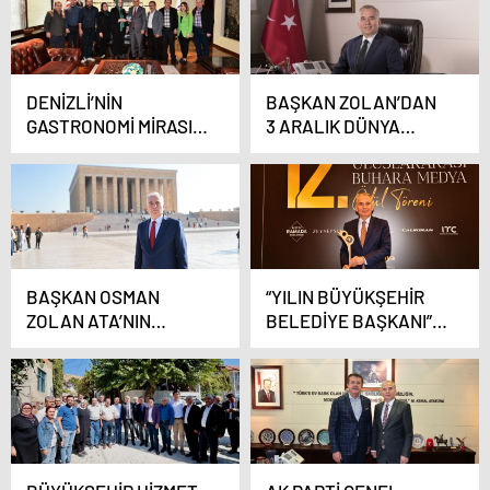
DENİZLİ’NİN
BAŞKAN ZOLAN’DAN
GASTRONOMİ MİRASI
3 ARALIK DÜNYA
İÇİN ÖNEMLİ
ENGELLİLER GÜNÜ
BULUŞMA
MESAJI
BAŞKAN OSMAN
“YILIN BÜYÜKŞEHİR
ZOLAN ATA’NIN
BELEDİYE BAŞKANI”
HUZURUNDA
ÖDÜLÜ BAŞKAN
ZOLAN’A