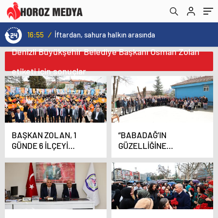
16:55
/
İftardan, sahura halkın arasında
Denizli Büyükşehir Belediye Başkanı Osman Zolan
etiketi için sonuçlar
BAŞKAN ZOLAN, 1
“BABADAĞ’IN
GÜNDE 6 İLÇEYİ
GÜZELLİĞİNE
ZİYARET ETTİ
GÜZELLİK KATMAYA
DEVAM EDECEĞİZ”