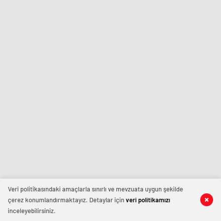
Veri politikasındaki amaçlarla sınırlı ve mevzuata uygun şekilde
çerez konumlandırmaktayız. Detaylar için
veri politikamızı
inceleyebilirsiniz.