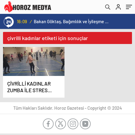
16:09
/
Bakan Göktaş, Bağımlılık ve İyileşme Konulu Kadın Forumu’nda konuştu:
çivrilli kadınlar etiketi için sonuçlar
ÇİVRİLLİ KADINLAR
ZUMBA İLE STRES
ATIYOR
Tüm Hakları Saklıdır. Horoz Gazetesi - Copyright © 2024