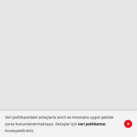
Veri politikasındaki amaçlarla sınırlı ve mevzuata uygun şekilde
çerez konumlandırmaktayız. Detaylar için
veri politikamızı
inceleyebilirsiniz.