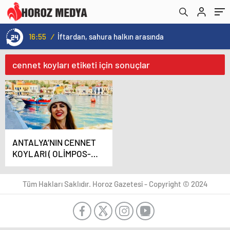
16:55
/
İftardan, sahura halkın arasında
cennet koyları etiketi için sonuçlar
ANTALYA’NIN CENNET
KOYLARI ( OLİMPOS-
ÇIRALI-YANARTAŞ-
ADRASAN-SULUADA-
Tüm Hakları Saklıdır. Horoz Gazetesi - Copyright © 2024
LİKYA YOLU )