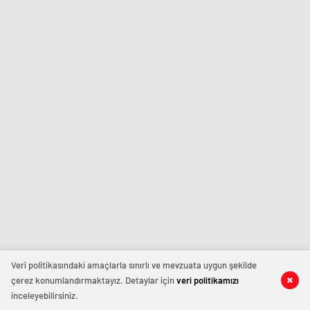
Veri politikasındaki amaçlarla sınırlı ve mevzuata uygun şekilde
çerez konumlandırmaktayız. Detaylar için
veri politikamızı
inceleyebilirsiniz.