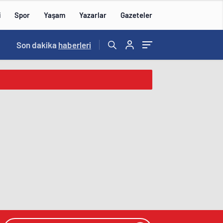
i
Spor
Yaşam
Yazarlar
Gazeteler
15:59
Son dakika
/
haberleri