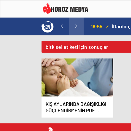
a
16:09
/
bitkisel etiketi için sonuçlar
KIŞ AYLARINDA BAĞIŞIKLIĞI
GÜÇLENDİRMENİN PÜF
NOKTALARI