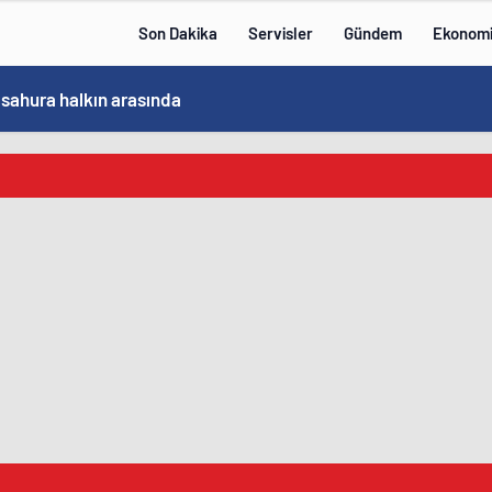
Son Dakika
Servisler
Gündem
Ekonom
Bakan Göktaş, Bağımlılık ve İyileşme Konulu Kadın Forumu’nda konuştu: