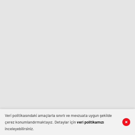
Veri politikasındaki amaçlarla sınırlı ve mevzuata uygun şekilde
çerez konumlandırmaktayız. Detaylar için
veri politikamızı
inceleyebilirsiniz.