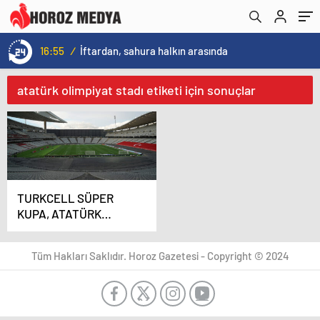
16:55
/
İftardan, sahura halkın arasında
atatürk olimpiyat stadı etiketi için sonuçlar
TURKCELL SÜPER
KUPA, ATATÜRK
OLİMPİYAT STADI’NDA
OYNANACAK
Tüm Hakları Saklıdır. Horoz Gazetesi - Copyright © 2024