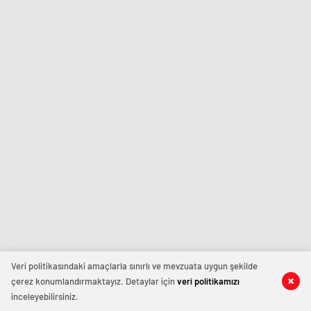
Veri politikasındaki amaçlarla sınırlı ve mevzuata uygun şekilde
çerez konumlandırmaktayız. Detaylar için
veri politikamızı
inceleyebilirsiniz.