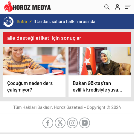
16:55
/
İftardan, sahura halkın arasında
aile desteği etiketi için sonuçlar
Çocuğum neden ders
Bakan Göktaş’tan
çalışmıyor?
evlilik kredisiyle yuva
kuran ve bebeklerini
kucağına alan
Tüm Hakları Saklıdır. Horoz Gazetesi - Copyright © 2024
depremzede çifte
tebrik telefonu