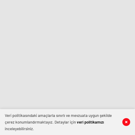
Veri politikasındaki amaçlarla sınırlı ve mevzuata uygun şekilde
çerez konumlandırmaktayız. Detaylar için
veri politikamızı
inceleyebilirsiniz.