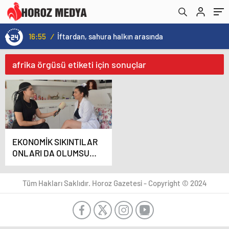
16:55
/
İftardan, sahura halkın arasında
afrika örgüsü etiketi için sonuçlar
EKONOMİK SIKINTILAR
ONLARI DA OLUMSUZ
ETKİLEDİ
Tüm Hakları Saklıdır. Horoz Gazetesi - Copyright © 2024