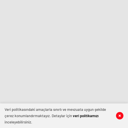
Veri politikasındaki amaçlarla sınırlı ve mevzuata uygun şekilde
çerez konumlandırmaktayız. Detaylar için
veri politikamızı
inceleyebilirsiniz.