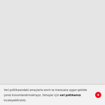
Veri politikasındaki amaçlarla sınırlı ve mevzuata uygun şekilde
çerez konumlandırmaktayız. Detaylar için
veri politikamızı
inceleyebilirsiniz.