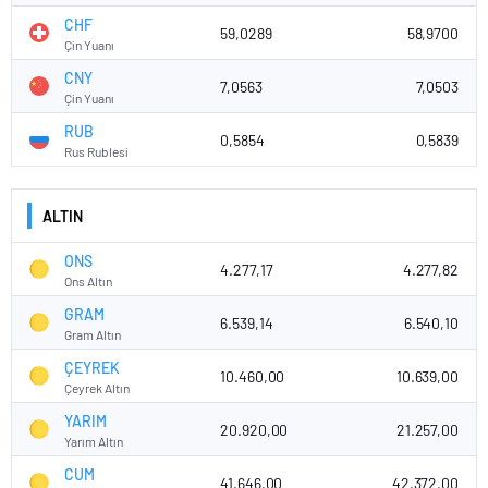
CHF
59,0289
58,9700
Çin Yuanı
CNY
7,0563
7,0503
Çin Yuanı
RUB
0,5854
0,5839
Rus Rublesi
ALTIN
ONS
4.277,17
4.277,82
Ons Altın
GRAM
6.539,14
6.540,10
Gram Altın
ÇEYREK
10.460,00
10.639,00
Çeyrek Altın
YARIM
20.920,00
21.257,00
Yarım Altın
CUM
41.646,00
42.372,00