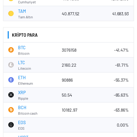
Cumhuriyet
TAM
40.877,52
41.683,93
Tam Altın
KRİPTO PARA
BTC
3076158
-41.47%
Bitcoin
LTC
2160.22
-61.71%
Litecoin
ETH
90886
-55.37%
Ethereum
XRP
50.54
-65.63%
Ripple
BCH
10182.97
-63.86%
Bitcoin cash
EOS
0.00%
EOS