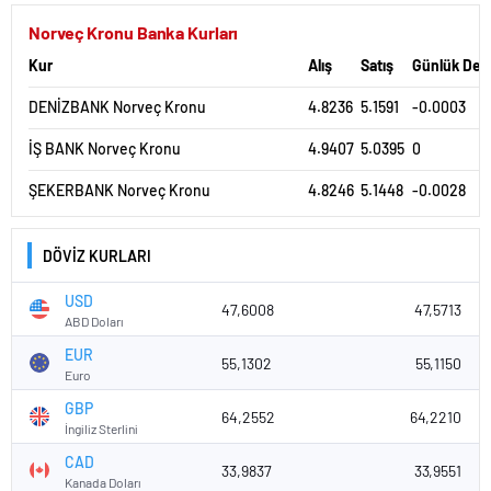
Norveç Kronu Banka Kurları
Kur
Alış
Satış
Günlük Değ
DENİZBANK Norveç Kronu
4.8236
5.1591
-0.0003
İŞ BANK Norveç Kronu
4.9407
5.0395
0
ŞEKERBANK Norveç Kronu
4.8246
5.1448
-0.0028
DÖVİZ KURLARI
USD
47,6008
47,5713
ABD Doları
EUR
55,1302
55,1150
Euro
GBP
64,2552
64,2210
İngiliz Sterlini
CAD
33,9837
33,9551
Kanada Doları