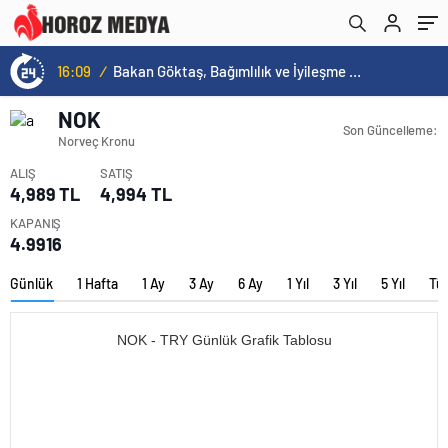
16:09
/
Bakan Göktaş, Bağımlılık ve İyileşme Konulu Kadın Forumu’nda konuştu:
NOK
Son Güncelleme:
Norveç Kronu
ALIŞ
SATIŞ
4,989 TL
4,994 TL
KAPANIŞ
4.9916
Günlük
1 Hafta
1 Ay
3 Ay
6 Ay
1 Yıl
3 Yıl
5 Yıl
Tü
NOK - TRY Günlük Grafik Tablosu