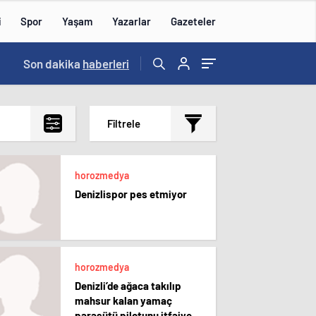
i
Spor
Yaşam
Yazarlar
Gazeteler
16:09
Son dakika
/
haberleri
Filtrele
En çok okunanlar
horozmedya
En az okunanlar
Denizlispor pes etmiyor
Yorum Sayısına Göre
En yeniler
En eskiler
horozmedya
Denizli’de ağaca takılıp
mahsur kalan yamaç
paraşütü pilotunu itfaiye