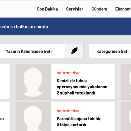
Son Dakika
Servisler
Gündem
Ekonom
 sahura halkın arasında
Yazarın Kaleminden Getir
Kategoriden Getir
horozmedya
Denizli’de fuhuş
operasyonunda yakalanan
2 şüpheli tutuklandı
horozmedya
şma
Paraşütü ağaca takıldı,
itfaiye kurtardı