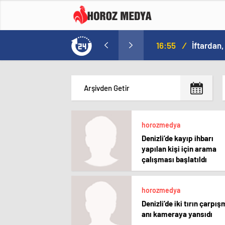
16:55
/
İftardan,
horozmedya
Denizli’de kayıp ihbarı
yapılan kişi için arama
çalışması başlatıldı
horozmedya
Denizli’de iki tırın çarpı
anı kameraya yansıdı