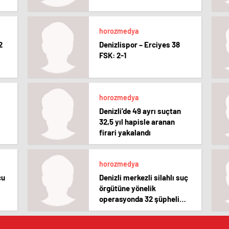
horozmedya
2
Denizlispor – Erciyes 38
FSK: 2-1
horozmedya
Denizli’de 49 ayrı suçtan
32,5 yıl hapisle aranan
firari yakalandı
horozmedya
cu
Denizli merkezli silahlı suç
örgütüne yönelik
operasyonda 32 şüpheli
tutuklandı