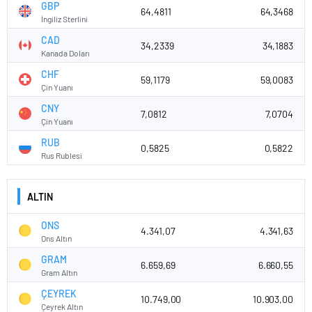
GBP
64,4811
64,3468
İngiliz Sterlini
CAD
34,2339
34,1883
Kanada Doları
CHF
59,1179
59,0083
Çin Yuanı
CNY
7,0812
7,0704
Çin Yuanı
RUB
0,5825
0,5822
Rus Rublesi
ALTIN
ONS
4.341,07
4.341,63
Ons Altın
GRAM
6.659,69
6.660,55
Gram Altın
ÇEYREK
10.749,00
10.903,00
Çeyrek Altın