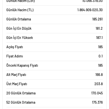
Günlük Hacim (Lot)
10.066.378,00
Günlük Hacim (TL)
1.864.909.020,30
Günlük Ortalama
185.261
Gün İçi En Düşük
181.2
Gün İçi En Yüksek
187.1
Açılış Fiyatı
185
Fiyat Adımı
0.1
Önceki Kapanış Fiyatı
185
Alt Marj Fiyatı
166.8
Üst Marj Fiyatı
203.8
20 Günlük Ortalama
170.045
52 Günlük Ortalama
175.376