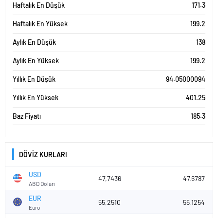
Haftalık En Düşük
171.3
Haftalık En Yüksek
199.2
Aylık En Düşük
138
Aylık En Yüksek
199.2
Yıllık En Düşük
94.05000094
Yıllık En Yüksek
401.25
Baz Fiyatı
185.3
DÖVİZ KURLARI
USD
47,7436
47,6787
ABD Doları
EUR
55,2510
55,1254
Euro