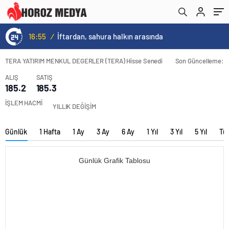
16:55
/
İftardan, sahura halkın arasında
TERA YATIRIM MENKUL DEGERLER (TERA) Hisse Senedi
Son Güncelleme:
ALIŞ
SATIŞ
185.2
185.3
İŞLEM HACMİ
YILLIK DEĞİŞİM
Günlük
1 Hafta
1 Ay
3 Ay
6 Ay
1 Yıl
3 Yıl
5 Yıl
Tü
Günlük Grafik Tablosu