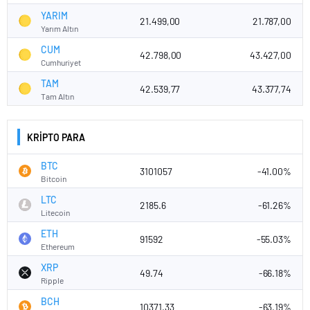
YARIM
21.499,00
21.787,00
Yarım Altın
CUM
42.798,00
43.427,00
Cumhuriyet
TAM
42.539,77
43.377,74
Tam Altın
KRİPTO PARA
BTC
3101057
-41.00%
Bitcoin
LTC
2185.6
-61.26%
Litecoin
ETH
91592
-55.03%
Ethereum
XRP
49.74
-66.18%
Ripple
BCH
10371.33
-63.19%