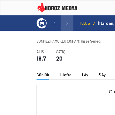
a
16:09
/
SONMEZ PAMUKLU (SNPAM) Hisse Senedi
ALIŞ
SATIŞ
19.7
20
Günlük
1 Hafta
1 Ay
3 Ay
Gü