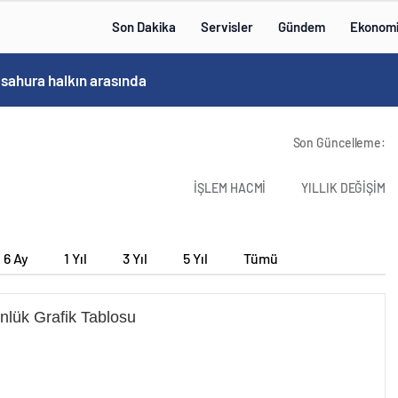
Son Dakika
Servisler
Gündem
Ekonom
Bakan Göktaş, Bağımlılık ve İyileşme Konulu Kadın Forumu’nda konuştu:
Son Güncelleme:
İŞLEM HACMİ
YILLIK DEĞİŞİM
6 Ay
1 Yıl
3 Yıl
5 Yıl
Tümü
nlük Grafik Tablosu