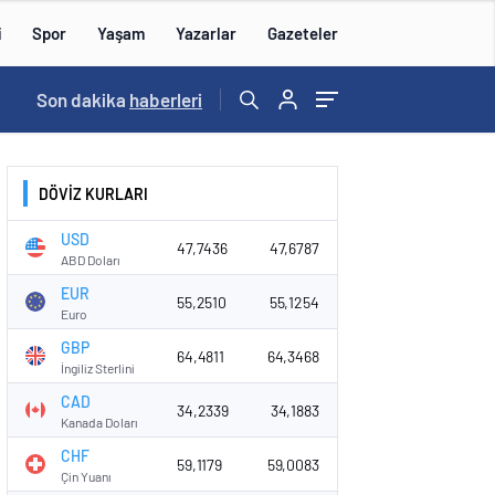
i
Spor
Yaşam
Yazarlar
Gazeteler
15:59
Son dakika
/
haberleri
DÖVİZ KURLARI
USD
47,7436
47,6787
ABD Doları
EUR
55,2510
55,1254
Euro
GBP
64,4811
64,3468
İngiliz Sterlini
CAD
34,2339
34,1883
Kanada Doları
CHF
59,1179
59,0083
Çin Yuanı