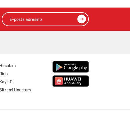
Hesabım
Giriş
Kayıt Ol
Şifremi Unuttum