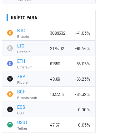
KRİPTO PARA
BTC
3099332
-41.03%
Bitcoin
LTC
2175.02
-61.44%
Litecoin
ETH
91550
-55.05%
Ethereum
XRP
49.66
-66.23%
Ripple
BCH
10333.3
-63.32%
Bitcoin cash
EOS
0.00%
EOS
USDT
47.67
-0.03%
Tether