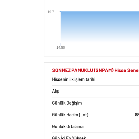
19.7
14:50
SONMEZ PAMUKLU (SNPAM) Hisse Senedi İ
Hissenin ilk işlem tarihi
Alış
Günlük Değişim
Günlük Hacim (Lot)
88
Günlük Ortalama
Gün İçi En Yüksek