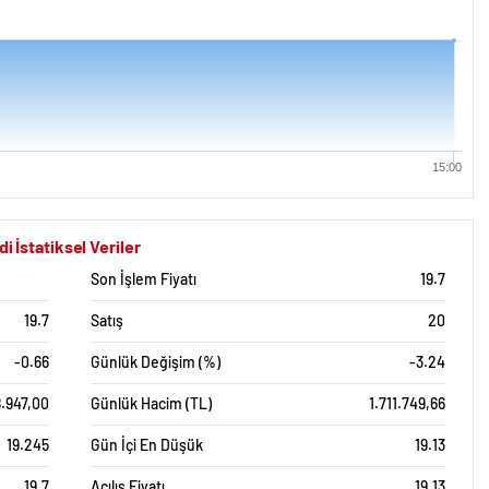
15:00
statiksel Veriler
Son İşlem Fiyatı
19.7
19.7
Satış
20
-0.66
Günlük Değişim (%)
-3.24
.947,00
Günlük Hacim (TL)
1.711.749,66
19.245
Gün İçi En Düşük
19.13
19.7
Açılış Fiyatı
19.13