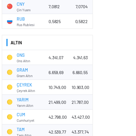
CNY
7,0812
7,0704
Çin Yuanı
RUB
0,5825
0,5822
Rus Rublesi
ALTIN
ONS
4.341,07
4.341,63
Ons Altın
GRAM
6.659,69
6.660,55
Gram Altın
ÇEYREK
10.749,00
10.903,00
Çeyrek Altın
YARIM
21.499,00
21.787,00
Yarım Altın
CUM
42.798,00
43.427,00
Cumhuriyet
TAM
42.539,77
43.377,74
Tam Altın