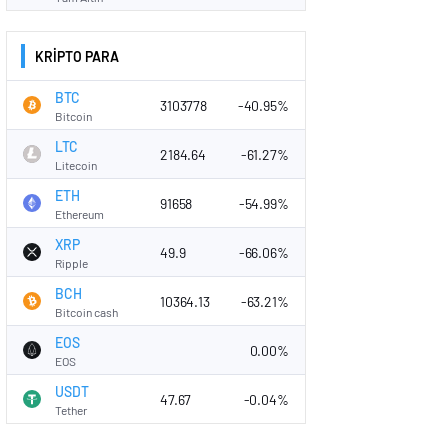
KRİPTO PARA
BTC
3103778
-40.95%
Bitcoin
LTC
2184.64
-61.27%
Litecoin
ETH
91658
-54.99%
Ethereum
XRP
49.9
-66.06%
Ripple
BCH
10364.13
-63.21%
Bitcoin cash
EOS
0.00%
EOS
USDT
47.67
-0.04%
Tether