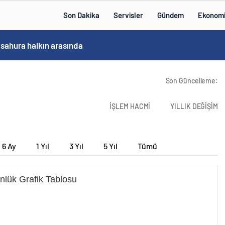
Son Dakika
Servisler
Gündem
Ekonom
 sahura halkın arasında
Son Güncelleme:
İŞLEM HACMİ
YILLIK DEĞİŞİM
6 Ay
1 Yıl
3 Yıl
5 Yıl
Tümü
nlük Grafik Tablosu