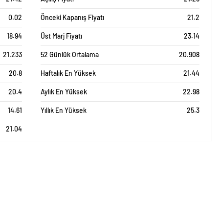
0.02
Önceki Kapanış Fiyatı
21.2
18.94
Üst Marj Fiyatı
23.14
21.233
52 Günlük Ortalama
20.908
20.8
Haftalık En Yüksek
21.44
20.4
Aylık En Yüksek
22.98
14.61
Yıllık En Yüksek
25.3
21.04