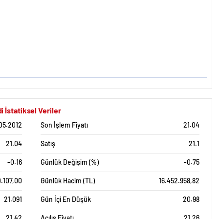
statiksel Veriler
05.2012
Son İşlem Fiyatı
21.04
21.04
Satış
21.1
-0.16
Günlük Değişim (%)
-0.75
.107,00
Günlük Hacim (TL)
16.452.958,82
21.091
Gün İçi En Düşük
20.98
21.42
Açılış Fiyatı
21.26