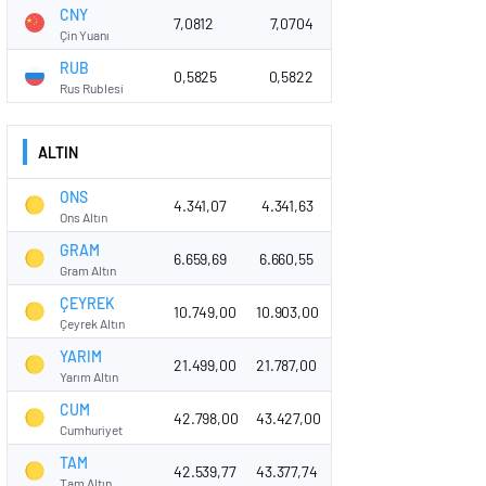
CNY
7,0812
7,0704
Çin Yuanı
RUB
0,5825
0,5822
Rus Rublesi
ALTIN
ONS
4.341,07
4.341,63
Ons Altın
GRAM
6.659,69
6.660,55
Gram Altın
ÇEYREK
10.749,00
10.903,00
Çeyrek Altın
YARIM
21.499,00
21.787,00
Yarım Altın
CUM
42.798,00
43.427,00
Cumhuriyet
TAM
42.539,77
43.377,74
Tam Altın