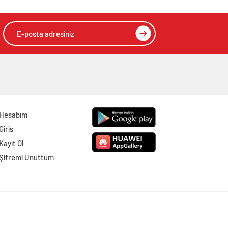
Hesabım
Giriş
Kayıt Ol
Şifremi Unuttum