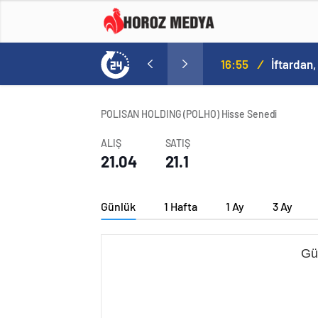
16:55
/
İftardan,
POLISAN HOLDING (POLHO) Hisse Senedi
ALIŞ
SATIŞ
21.04
21.1
Günlük
1 Hafta
1 Ay
3 Ay
Gü