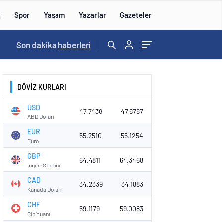
i
Spor
Yaşam
Yazarlar
Gazeteler
16:09
Son dakika
/
haberleri
DÖVİZ KURLARI
USD
47,7436
47,6787
ABD Doları
EUR
55,2510
55,1254
Euro
GBP
64,4811
64,3468
İngiliz Sterlini
CAD
34,2339
34,1883
Kanada Doları
CHF
59,1179
59,0083
Çin Yuanı