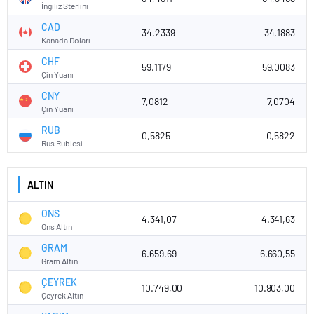
İngiliz Sterlini
CAD
34,2339
34,1883
Kanada Doları
CHF
59,1179
59,0083
Çin Yuanı
CNY
7,0812
7,0704
Çin Yuanı
RUB
0,5825
0,5822
Rus Rublesi
ALTIN
ONS
4.341,07
4.341,63
Ons Altın
GRAM
6.659,69
6.660,55
Gram Altın
ÇEYREK
10.749,00
10.903,00
Çeyrek Altın