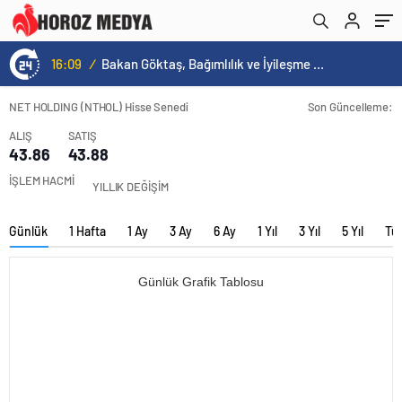
16:09
/
Bakan Göktaş, Bağımlılık ve İyileşme Konulu Kadın Forumu’nda konuştu:
NET HOLDING (NTHOL) Hisse Senedi
Son Güncelleme:
ALIŞ
SATIŞ
43.86
43.88
İŞLEM HACMİ
YILLIK DEĞİŞİM
Günlük
1 Hafta
1 Ay
3 Ay
6 Ay
1 Yıl
3 Yıl
5 Yıl
Tü
Günlük Grafik Tablosu