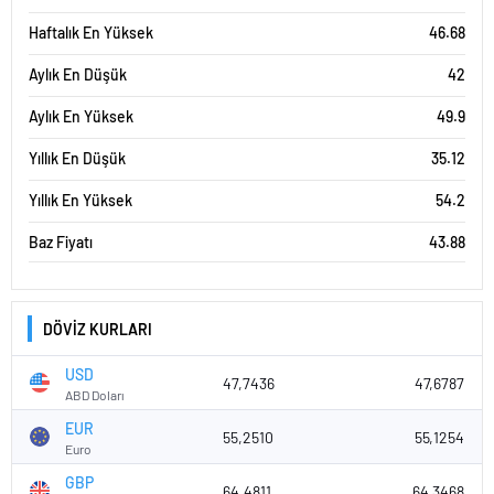
Haftalık En Yüksek
46.68
Aylık En Düşük
42
Aylık En Yüksek
49.9
Yıllık En Düşük
35.12
Yıllık En Yüksek
54.2
Baz Fiyatı
43.88
DÖVİZ KURLARI
USD
47,7436
47,6787
ABD Doları
EUR
55,2510
55,1254
Euro
GBP
64,4811
64,3468