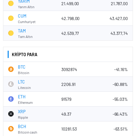
YARIM
21.499,00
21.787,00
Yarım Altın
CUM
42.798,00
43.427,00
Cumhuriyet
TAM
42.539,77
43.377,74
Tam Altın
KRİPTO PARA
BTC
3092874
-41.16%
Bitcoin
LTC
2206.91
-60.88%
Litecoin
ETH
91579
-55.03%
Ethereum
XRP
49.37
-66.43%
Ripple
BCH
10281.53
-63.51%
Bitcoin cash