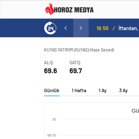
16:55
/
İftardan,
KUYAS YATIRIM (KUYAS) Hisse Senedi
ALIŞ
SATIŞ
69.6
69.7
Günlük
1 Hafta
1 Ay
3 Ay
Gü
70
69.75