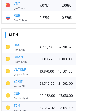
CNY
7,0717
7,0690
Çin Yuanı
RUB
0,5797
0,5795
Rus Rublesi
ALTIN
ONS
4.315,76
4.316,32
Ons Altın
GRAM
6.609,22
6.610,09
Gram Altın
ÇEYREK
10.670,00
10.801,00
Çeyrek Altın
YARIM
21.340,00
21.582,00
Yarım Altın
CUM
42.482,00
43.018,00
Cumhuriyet
TAM
42.253,02
43.085,57
Tam Altın