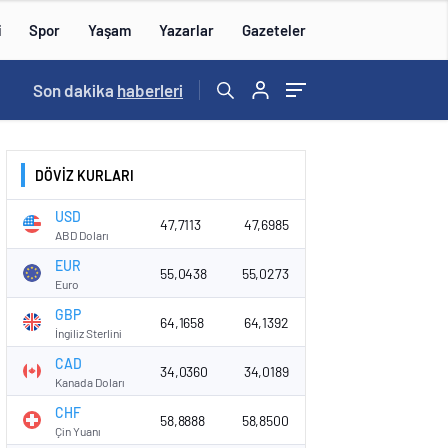
i
Spor
Yaşam
Yazarlar
Gazeteler
16:09
Son dakika
/
haberleri
DÖVİZ KURLARI
USD
47,7113
47,6985
ABD Doları
EUR
55,0438
55,0273
Euro
GBP
64,1658
64,1392
İngiliz Sterlini
CAD
34,0360
34,0189
Kanada Doları
CHF
58,8888
58,8500
Çin Yuanı