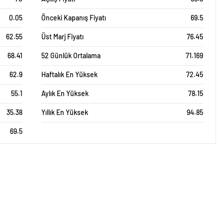
0.05
Önceki Kapanış Fiyatı
69.5
62.55
Üst Marj Fiyatı
76.45
68.41
52 Günlük Ortalama
71.169
62.9
Haftalık En Yüksek
72.45
55.1
Aylık En Yüksek
78.15
35.38
Yıllık En Yüksek
94.85
69.5