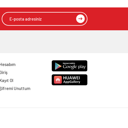
Hesabım
Giriş
Kayıt Ol
Şifremi Unuttum