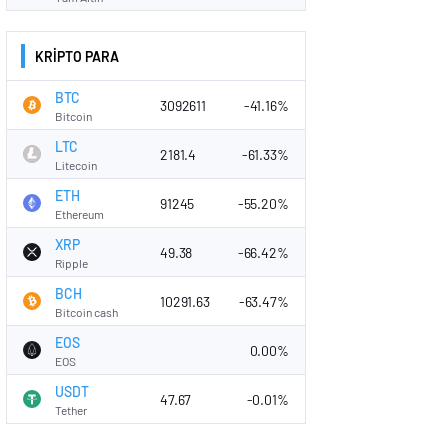
KRİPTO PARA
BTC
3092611
-41.16%
Bitcoin
LTC
2181.4
-61.33%
Litecoin
ETH
91245
-55.20%
Ethereum
XRP
49.38
-66.42%
Ripple
BCH
10291.63
-63.47%
Bitcoin cash
EOS
0.00%
EOS
USDT
47.67
-0.01%
Tether