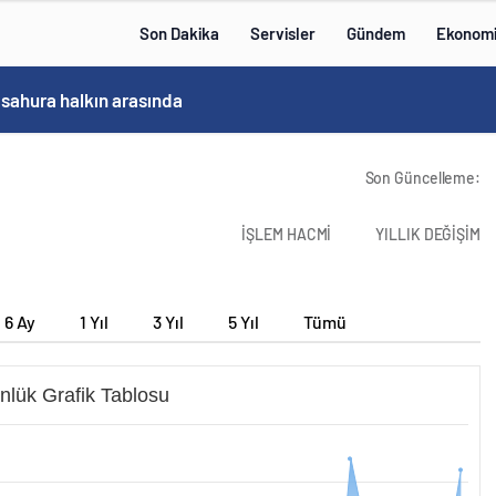
Son Dakika
Servisler
Gündem
Ekonom
 sahura halkın arasında
Son Güncelleme:
İŞLEM HACMİ
YILLIK DEĞİŞİM
6 Ay
1 Yıl
3 Yıl
5 Yıl
Tümü
nlük Grafik Tablosu