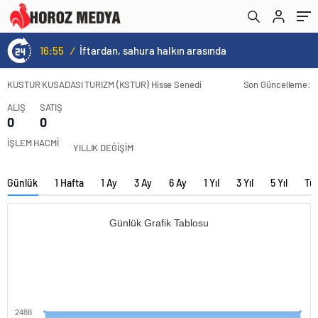
16:09
/
Bakan Göktaş, Bağımlılık ve İyileşme Konulu Kadın Forumu’nda konuştu:
KUSTUR KUSADASI TURIZM (KSTUR) Hisse Senedi
Son Güncelleme:
ALIŞ
SATIŞ
0
0
İŞLEM HACMİ
YILLIK DEĞİŞİM
Günlük
1 Hafta
1 Ay
3 Ay
6 Ay
1 Yıl
3 Yıl
5 Yıl
Tü
Günlük Grafik Tablosu
2488