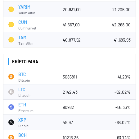
YARIM
20.931,00
21.206,00
Yarım Altın
CUM
41.667,00
42.268,00
Cumhuriyet
TAM
40.877,52
41.683,93
Tam Altın
KRİPTO PARA
BTC
3085811
-41.29%
Bitcoin
LTC
2142.43
-62.02%
Litecoin
ETH
90982
-55.33%
Ethereum
XRP
49.97
-66.02%
Ripple
BCH
10215.36
-63.74%