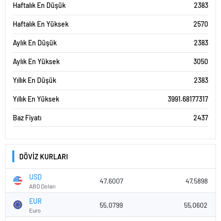
Haftalık En Düşük
2383
Haftalık En Yüksek
2570
Aylık En Düşük
2383
Aylık En Yüksek
3050
Yıllık En Düşük
2383
Yıllık En Yüksek
3991.68177317
Baz Fiyatı
2437
DÖVİZ KURLARI
USD
47,6007
47,5898
ABD Doları
EUR
55,0799
55,0602
Euro