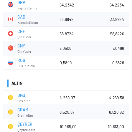
GBP
64,2342
64,2234
İngiliz Sterlini
CAD
33,9842
33,9724
Kanada Doları
CHF
58,8724
58,8426
Çin Yuanı
CNY
7,0508
7,0486
Çin Yuanı
RUB
0,5849
0,5829
Rus Rublesi
ALTIN
ONS
4.269,07
4.269,58
Ons Altın
GRAM
6.525,67
6.526,62
Gram Altın
ÇEYREK
10.465,00
10.613,00
Çeyrek Altın