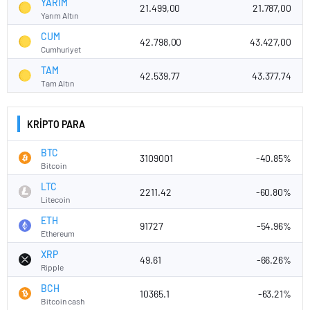
YARIM
21.499,00
21.787,00
Yarım Altın
CUM
42.798,00
43.427,00
Cumhuriyet
TAM
42.539,77
43.377,74
Tam Altın
KRİPTO PARA
BTC
3109001
-40.85%
Bitcoin
LTC
2211.42
-60.80%
Litecoin
ETH
91727
-54.96%
Ethereum
XRP
49.61
-66.26%
Ripple
BCH
10365.1
-63.21%
Bitcoin cash