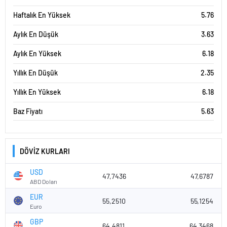
Haftalık En Yüksek
5.76
Aylık En Düşük
3.63
Aylık En Yüksek
6.18
Yıllık En Düşük
2.35
Yıllık En Yüksek
6.18
Baz Fiyatı
5.63
DÖVİZ KURLARI
USD
47,7436
47,6787
ABD Doları
EUR
55,2510
55,1254
Euro
GBP
64,4811
64,3468