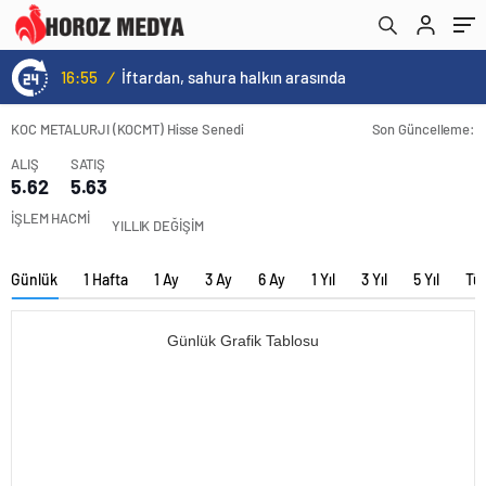
16:55
/
İftardan, sahura halkın arasında
KOC METALURJI (KOCMT) Hisse Senedi
Son Güncelleme:
ALIŞ
SATIŞ
5.62
5.63
İŞLEM HACMİ
YILLIK DEĞİŞİM
Günlük
1 Hafta
1 Ay
3 Ay
6 Ay
1 Yıl
3 Yıl
5 Yıl
Tü
Günlük Grafik Tablosu