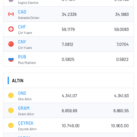
İngiliz Sterlini
CAD
34,2339
34,1883
Kanada Doları
CHF
59,1179
59,0083
Çin Yuanı
CNY
7,0812
7,0704
Çin Yuanı
RUB
0,5825
0,5822
Rus Rublesi
ALTIN
ONS
4.341,07
4.341,63
Ons Altın
GRAM
6.659,69
6.660,55
Gram Altın
ÇEYREK
10.749,00
10.903,00
Çeyrek Altın