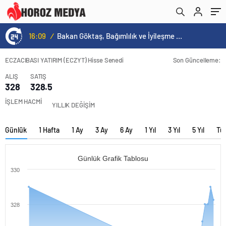
16:09
/
Bakan Göktaş, Bağımlılık ve İyileşme Konulu Kadın Forumu’nda konuştu:
ECZACIBASI YATIRIM (ECZYT) Hisse Senedi
Son Güncelleme:
ALIŞ
SATIŞ
328
328.5
İŞLEM HACMİ
YILLIK DEĞİŞİM
Günlük
1 Hafta
1 Ay
3 Ay
6 Ay
1 Yıl
3 Yıl
5 Yıl
Tü
Günlük Grafik Tablosu
330
328