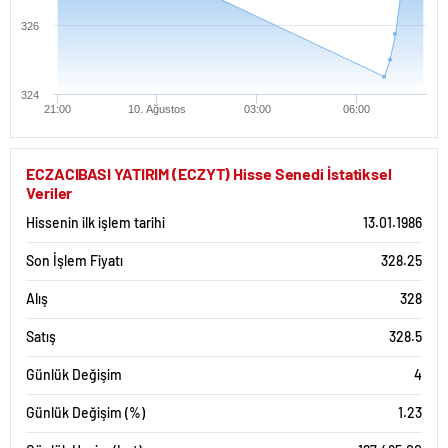
326
324
21:00
10. Ağustos
03:00
06:00
ECZACIBASI YATIRIM (ECZYT) Hisse Senedi İstatiksel
Veriler
Hissenin ilk işlem tarihi
13.01.1986
Son İşlem Fiyatı
328.25
Alış
328
Satış
328.5
Günlük Değişim
4
Günlük Değişim (%)
1.23