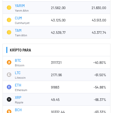
YARIM
21.562,00
21.830,00
Yarım Altın
CUM
43.125,00
43.513,00
Cumhuriyet
TAM
42.539,77
43.377,74
Tam Altın
KRİPTO PARA
BTC
3111721
-40.80%
Bitcoin
LTC
2171.96
-61.50%
Litecoin
ETH
91883
-54.88%
Ethereum
XRP
49.45
-66.37%
Ripple
BCH
10332.44
-63.33%