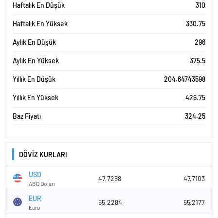
Haftalık En Düşük
310
Haftalık En Yüksek
330.75
Aylık En Düşük
296
Aylık En Yüksek
375.5
Yıllık En Düşük
204.64743598
Yıllık En Yüksek
426.75
Baz Fiyatı
324.25
DÖVİZ KURLARI
USD
47,7258
47,7103
ABD Doları
EUR
55,2284
55,2177
Euro