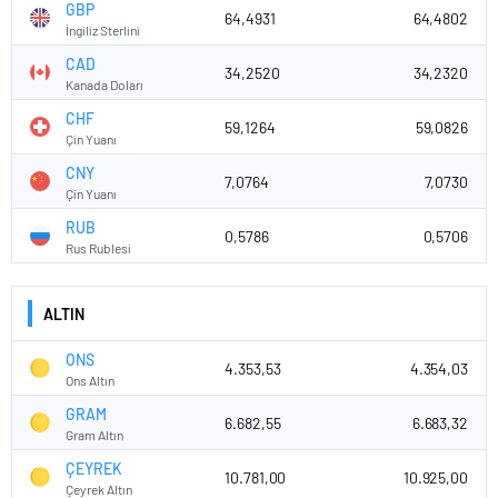
GBP
64,4931
64,4802
İngiliz Sterlini
CAD
34,2520
34,2320
Kanada Doları
CHF
59,1264
59,0826
Çin Yuanı
CNY
7,0764
7,0730
Çin Yuanı
RUB
0,5786
0,5706
Rus Rublesi
ALTIN
ONS
4.353,53
4.354,03
Ons Altın
GRAM
6.682,55
6.683,32
Gram Altın
ÇEYREK
10.781,00
10.925,00
Çeyrek Altın