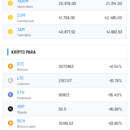
YARIM
20.976,00
21.314,00
Yarım Altın
CUM
41.758,00
42.485,00
Cumhuriyet
TAM
40.877,52
41.683,93
Tam Altın
KRİPTO PARA
BTC
3072863
-41.54%
Bitcoin
LTC
2157.07
-61.76%
Litecoin
ETH
90822
-55.40%
Ethereum
XRP
50.5
-65.66%
Ripple
BCH
10199.53
-63.80%
Bitcoin cash