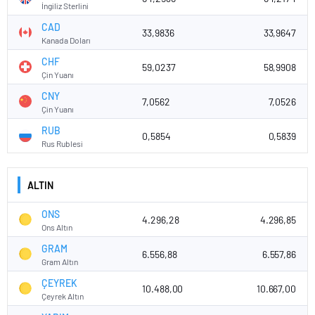
İngiliz Sterlini
CAD
33,9836
33,9647
Kanada Doları
CHF
59,0237
58,9908
Çin Yuanı
CNY
7,0562
7,0526
Çin Yuanı
RUB
0,5854
0,5839
Rus Rublesi
ALTIN
ONS
4.296,28
4.296,85
Ons Altın
GRAM
6.556,88
6.557,86
Gram Altın
ÇEYREK
10.488,00
10.667,00
Çeyrek Altın