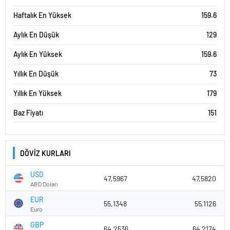
Haftalık En Yüksek
159.6
Aylık En Düşük
129
Aylık En Yüksek
159.6
Yıllık En Düşük
73
Yıllık En Yüksek
179
Baz Fiyatı
151
DÖVİZ KURLARI
USD
47,5967
47,5820
ABD Doları
EUR
55,1348
55,1126
Euro
GBP
64,2536
64,2174