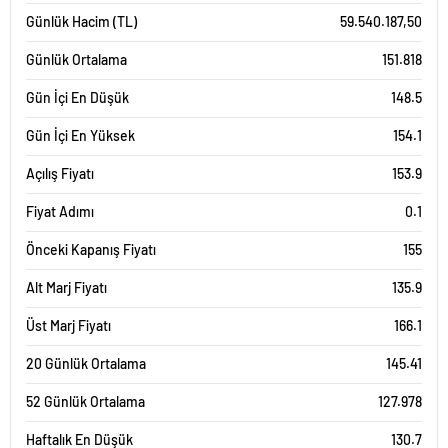
Günlük Hacim (TL)
59.540.187,50
Günlük Ortalama
151.818
Gün İçi En Düşük
148.5
Gün İçi En Yüksek
154.1
Açılış Fiyatı
153.9
Fiyat Adımı
0.1
Önceki Kapanış Fiyatı
155
Alt Marj Fiyatı
135.9
Üst Marj Fiyatı
166.1
20 Günlük Ortalama
145.41
52 Günlük Ortalama
127.978
Haftalık En Düşük
130.7