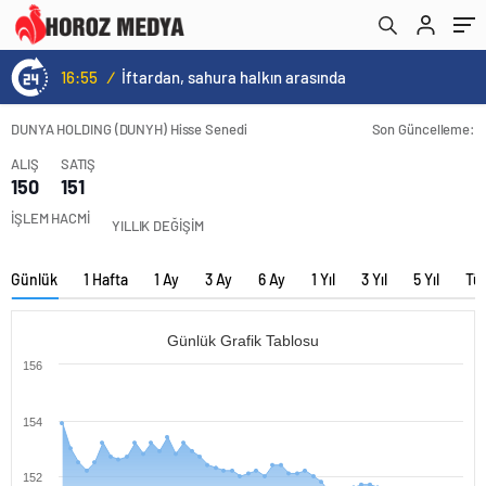
16:55
/
İftardan, sahura halkın arasında
DUNYA HOLDING (DUNYH) Hisse Senedi
Son Güncelleme:
ALIŞ
SATIŞ
150
151
İŞLEM HACMİ
YILLIK DEĞİŞİM
Günlük
1 Hafta
1 Ay
3 Ay
6 Ay
1 Yıl
3 Yıl
5 Yıl
Tü
Günlük Grafik Tablosu
156
154
152