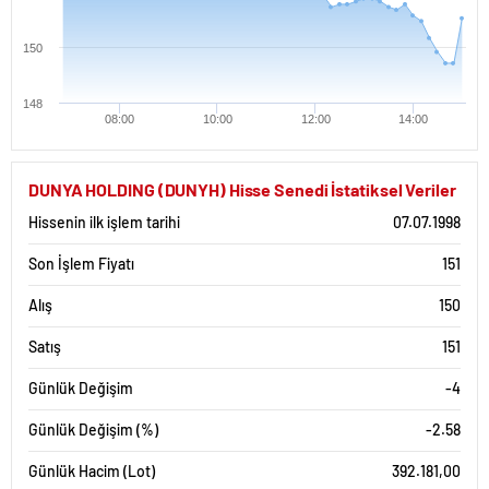
150
148
08:00
10:00
12:00
14:00
DUNYA HOLDING (DUNYH) Hisse Senedi İstatiksel Veriler
Hissenin ilk işlem tarihi
07.07.1998
Son İşlem Fiyatı
151
Alış
150
Satış
151
Günlük Değişim
-4
Günlük Değişim (%)
-2.58
Günlük Hacim (Lot)
392.181,00