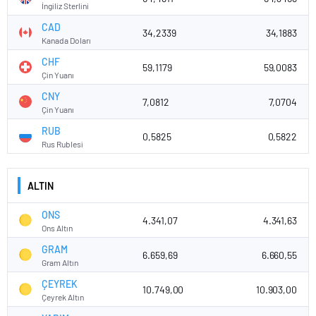
İngiliz Sterlini
CAD
34,2339
34,1883
Kanada Doları
CHF
59,1179
59,0083
Çin Yuanı
CNY
7,0812
7,0704
Çin Yuanı
RUB
0,5825
0,5822
Rus Rublesi
ALTIN
ONS
4.341,07
4.341,63
Ons Altın
GRAM
6.659,69
6.660,55
Gram Altın
ÇEYREK
10.749,00
10.903,00
Çeyrek Altın