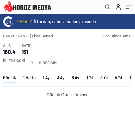
16:55
/
İftardan, sahura halkın arasında
BANVIT (BANVT) Hisse Senedi
Son Güncelleme:
ALIŞ
SATIŞ
160.4
161
İŞLEM HACMİ
YILLIK DEĞİŞİM
Günlük
1 Hafta
1 Ay
3 Ay
6 Ay
1 Yıl
3 Yıl
5 Yıl
Tü
Günlük Grafik Tablosu