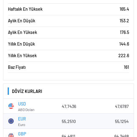
Haftalık En Yüksek
165.4
Aylık En Düşük
153.2
Aylık En Yüksek
176.5
Yıllık En Düşük
144.6
Yıllık En Yüksek
222.6
Baz Fiyatı
161
DÖVİZ KURLARI
USD
47,7436
47,6787
ABD Doları
EUR
55,2510
55,1254
Euro
GBP
64,4811
64,3468