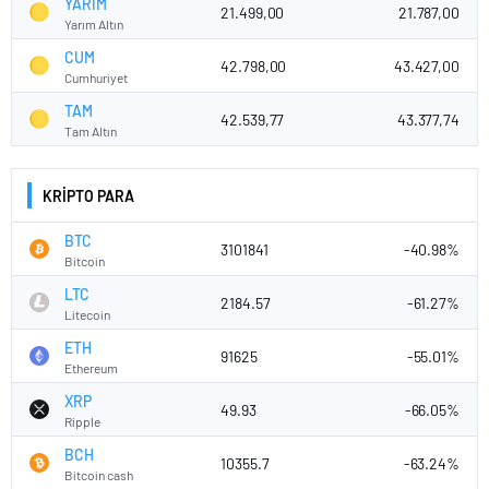
YARIM
21.499,00
21.787,00
Yarım Altın
CUM
42.798,00
43.427,00
Cumhuriyet
TAM
42.539,77
43.377,74
Tam Altın
KRİPTO PARA
BTC
3101841
-40.98%
Bitcoin
LTC
2184.57
-61.27%
Litecoin
ETH
91625
-55.01%
Ethereum
XRP
49.93
-66.05%
Ripple
BCH
10355.7
-63.24%
Bitcoin cash