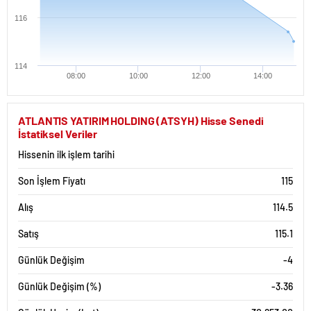
116
114
08:00
10:00
12:00
14:00
ATLANTIS YATIRIM HOLDING (ATSYH) Hisse Senedi
İstatiksel Veriler
Hissenin ilk işlem tarihi
Son İşlem Fiyatı
115
Alış
114.5
Satış
115.1
Günlük Değişim
-4
Günlük Değişim (%)
-3.36