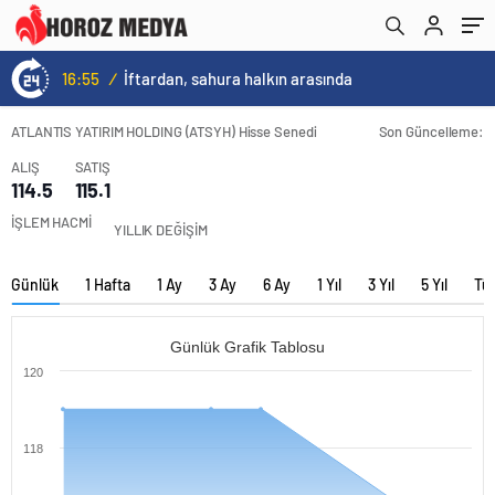
16:55
/
İftardan, sahura halkın arasında
ATLANTIS YATIRIM HOLDING (ATSYH) Hisse Senedi
Son Güncelleme:
ALIŞ
SATIŞ
114.5
115.1
İŞLEM HACMİ
YILLIK DEĞİŞİM
Günlük
1 Hafta
1 Ay
3 Ay
6 Ay
1 Yıl
3 Yıl
5 Yıl
Tü
Günlük Grafik Tablosu
120
118