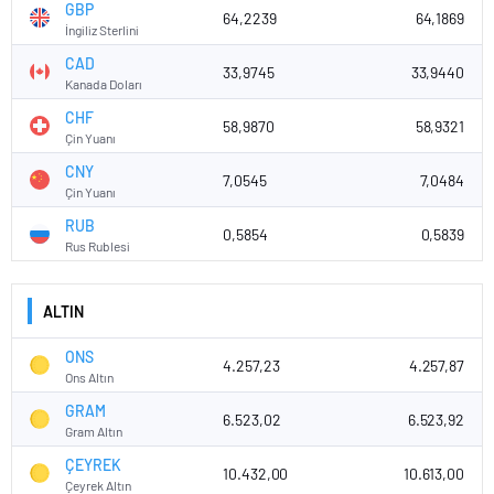
GBP
64,2239
64,1869
İngiliz Sterlini
CAD
33,9745
33,9440
Kanada Doları
CHF
58,9870
58,9321
Çin Yuanı
CNY
7,0545
7,0484
Çin Yuanı
RUB
0,5854
0,5839
Rus Rublesi
ALTIN
ONS
4.257,23
4.257,87
Ons Altın
GRAM
6.523,02
6.523,92
Gram Altın
ÇEYREK
10.432,00
10.613,00
Çeyrek Altın