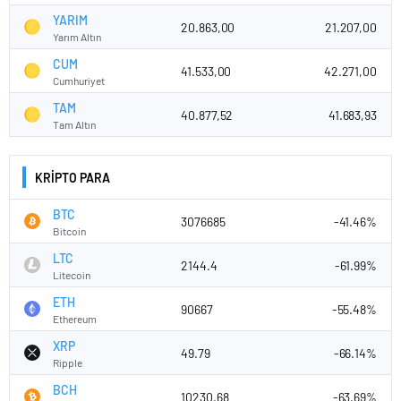
YARIM
20.863,00
21.207,00
Yarım Altın
CUM
41.533,00
42.271,00
Cumhuriyet
TAM
40.877,52
41.683,93
Tam Altın
KRİPTO PARA
BTC
3076685
-41.46%
Bitcoin
LTC
2144.4
-61.99%
Litecoin
ETH
90667
-55.48%
Ethereum
XRP
49.79
-66.14%
Ripple
BCH
10230.68
-63.69%