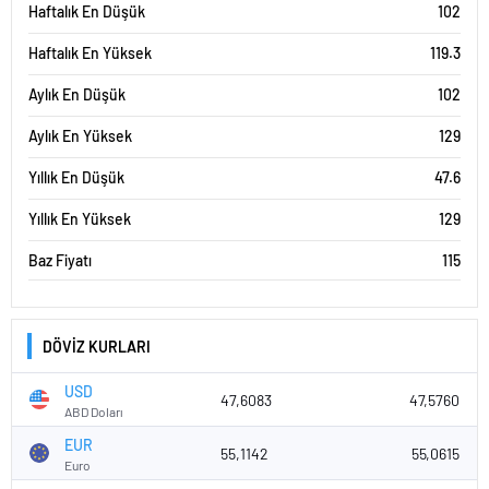
Haftalık En Düşük
102
Haftalık En Yüksek
119.3
Aylık En Düşük
102
Aylık En Yüksek
129
Yıllık En Düşük
47.6
Yıllık En Yüksek
129
Baz Fiyatı
115
DÖVİZ KURLARI
USD
47,6083
47,5760
ABD Doları
EUR
55,1142
55,0615
Euro