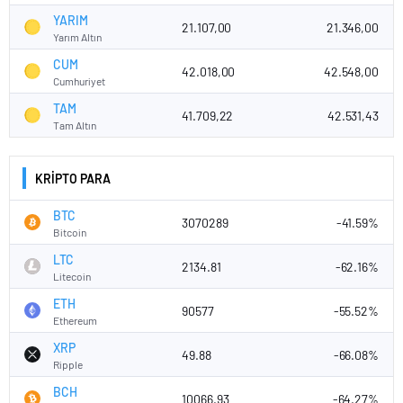
YARIM
21.107,00
21.346,00
Yarım Altın
CUM
42.018,00
42.548,00
Cumhuriyet
TAM
41.709,22
42.531,43
Tam Altın
KRİPTO PARA
BTC
3070289
-41.59%
Bitcoin
LTC
2134.81
-62.16%
Litecoin
ETH
90577
-55.52%
Ethereum
XRP
49.88
-66.08%
Ripple
BCH
10066.93
-64.27%