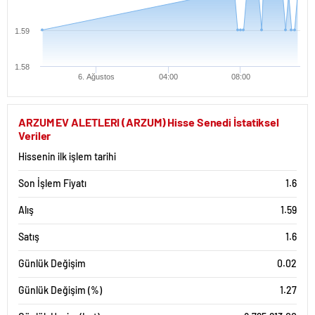
1.59
1.58
6. Ağustos
04:00
08:00
ARZUM EV ALETLERI (ARZUM) Hisse Senedi İstatiksel
Veriler
Hissenin ilk işlem tarihi
Son İşlem Fiyatı
1.6
Alış
1.59
Satış
1.6
Günlük Değişim
0.02
Günlük Değişim (%)
1.27