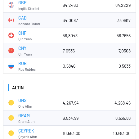
GBP
64,2460
64,2229
İngiliz Sterlini
CAD
34,0087
33,9917
Kanada Doları
CHF
58,8043
58,7656
Çin Yuanı
CNY
7,0536
7,0508
Çin Yuanı
RUB
0,5846
0,5833
Rus Rublesi
ALTIN
ONS
4.267,94
4.268,46
Ons Altın
GRAM
6.534,99
6.535,86
Gram Altın
ÇEYREK
10.553,00
10.683,00
Çeyrek Altın