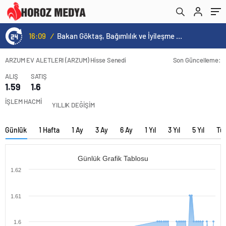
16:09
/
Bakan Göktaş, Bağımlılık ve İyileşme Konulu Kadın Forumu’nda konuştu:
ARZUM EV ALETLERI (ARZUM) Hisse Senedi
Son Güncelleme:
ALIŞ
SATIŞ
1.59
1.6
İŞLEM HACMİ
YILLIK DEĞİŞİM
Günlük
1 Hafta
1 Ay
3 Ay
6 Ay
1 Yıl
3 Yıl
5 Yıl
Tü
Günlük Grafik Tablosu
1.62
1.61
1.6