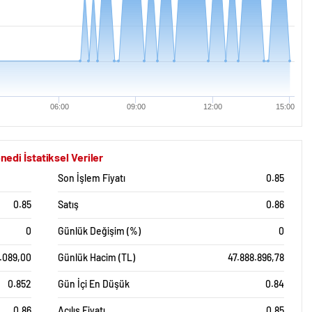
06:00
09:00
12:00
15:00
i İstatiksel Veriler
Son İşlem Fiyatı
0.85
0.85
Satış
0.86
0
Günlük Değişim (%)
0
1.089,00
Günlük Hacim (TL)
47.888.896,78
0.852
Gün İçi En Düşük
0.84
0.86
Açılış Fiyatı
0.85