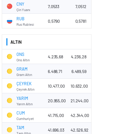
CNY
7,0533
7,0512
Çin Yuanı
RUB
0,5790
0,5781
Rus Rublesi
ALTIN
ONS
4.235,68
4.236,28
Ons Altın
GRAM
6.488,71
6.489,59
Gram Altın
ÇEYREK
10.477,00
10.632,00
Çeyrek Altın
YARIM
20.955,00
21.244,00
Yarım Altın
CUM
41.715,00
42.344,00
Cumhuriyet
TAM
41.696,03
42.526,92
Tam Altın