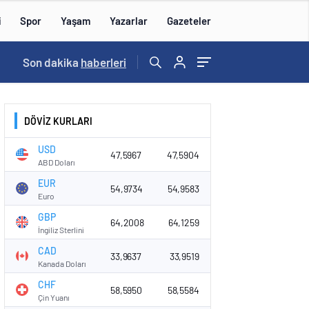
i
Spor
Yaşam
Yazarlar
Gazeteler
16:09
Son dakika
/
haberleri
DÖVİZ KURLARI
USD
47,5967
47,5904
ABD Doları
EUR
54,9734
54,9583
Euro
GBP
64,2008
64,1259
İngiliz Sterlini
CAD
33,9637
33,9519
Kanada Doları
CHF
58,5950
58,5584
Çin Yuanı