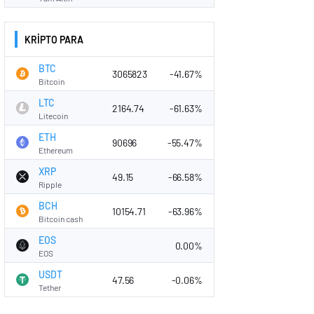
KRİPTO PARA
BTC
3065823
-41.67%
Bitcoin
LTC
2164.74
-61.63%
Litecoin
ETH
90696
-55.47%
Ethereum
XRP
49.15
-66.58%
Ripple
BCH
10154.71
-63.96%
Bitcoin cash
EOS
0.00%
EOS
USDT
47.56
-0.06%
Tether