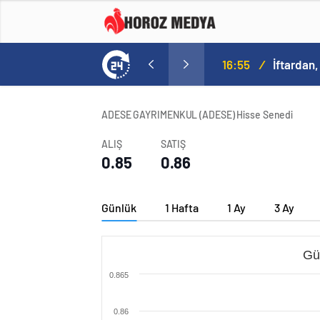
16:55
/
İftardan,
ADESE GAYRIMENKUL (ADESE) Hisse Senedi
ALIŞ
SATIŞ
0.85
0.86
Günlük
1 Hafta
1 Ay
3 Ay
Gü
0.865
0.86