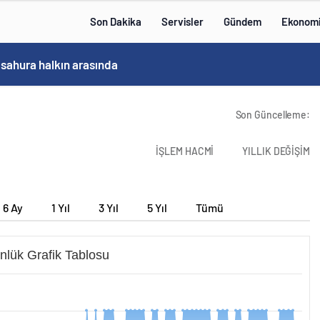
Son Dakika
Servisler
Gündem
Ekonom
 sahura halkın arasında
Son Güncelleme:
İŞLEM HACMİ
YILLIK DEĞİŞİM
6 Ay
1 Yıl
3 Yıl
5 Yıl
Tümü
nlük Grafik Tablosu