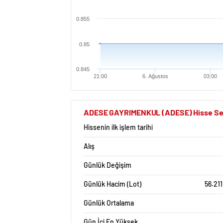
0.855
0.85
0.845
21:00
6. Ağustos
03:00
ADESE GAYRIMENKUL (ADESE) Hisse Sened
Hissenin ilk işlem tarihi
Alış
Günlük Değişim
Günlük Hacim (Lot)
56.21
Günlük Ortalama
Gün İçi En Yüksek