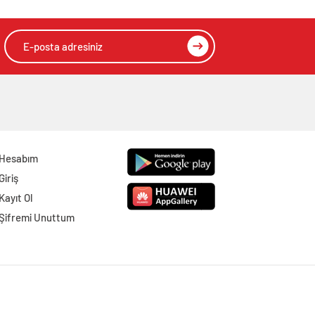
Hesabım
Giriş
Kayıt Ol
Şifremi Unuttum