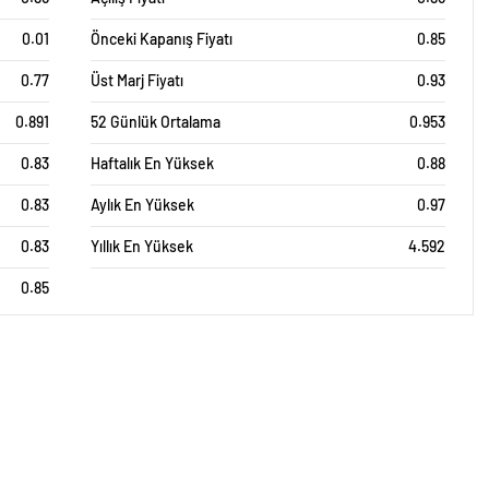
0.01
Önceki Kapanış Fiyatı
0.85
0.77
Üst Marj Fiyatı
0.93
0.891
52 Günlük Ortalama
0.953
0.83
Haftalık En Yüksek
0.88
0.83
Aylık En Yüksek
0.97
0.83
Yıllık En Yüksek
4.592
0.85