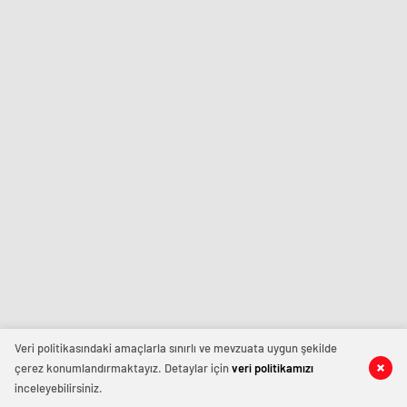
Veri politikasındaki amaçlarla sınırlı ve mevzuata uygun şekilde
çerez konumlandırmaktayız. Detaylar için
veri politikamızı
inceleyebilirsiniz.