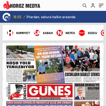
16:55
/
İftardan, sahura halkın arasında
HURRIYET
SABAH
NEFES
SOZCU